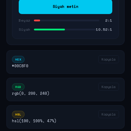
Siyah metin
Beyaz
2:1
Siyah
10.52:1
Kopyala
HEX
#00C8F0
Kopyala
RGB
rgb(0, 200, 240)
Kopyala
HSL
hsl(190, 100%, 47%)