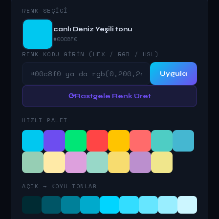
RENK SEÇICI
canlı Deniz Yeşili tonu
#00C8F0
RENK KODU GIRIN (HEX / RGB / HSL)
Uygula
⟳
Rastgele Renk Üret
HIZLI PALET
AÇIK → KOYU TONLAR