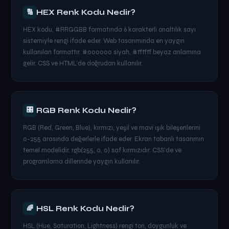
HEX Renk Kodu Nedir?
🔢
HEX kodu, #RRGGBB formatında 6 karakterli onaltılık sayı
sistemiyle rengi ifade eder. Web tasarımında en yaygın
kullanılan formattır. #000000 siyah, #ffffff beyaz anlamına
gelir. CSS ve HTML'de doğrudan kullanılır.
🎛
RGB Renk Kodu Nedir?
RGB (Red, Green, Blue), kırmızı, yeşil ve mavi ışık bileşenlerini
0-255 arasında değerlerle ifade eder. Ekran tabanlı tasarımın
temel modelidir. rgb(255, 0, 0) saf kırmızıdır. CSS'de ve
programlama dillerinde yaygın kullanılır.
HSL Renk Kodu Nedir?
🌈
HSL (Hue, Saturation, Lightness) rengi ton, doygunluk ve