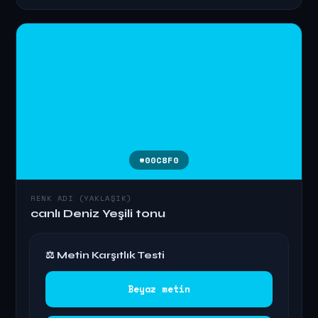
#00C8F0
RENK ADI (YAKLAŞIK)
canlı Deniz Yeşili tonu
⚖ Metin Karşıtlık Testi
Beyaz metin