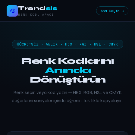
Trend
sis
🎨
Ana Sayfa →
RENK KODU ARACI
ÜCRETSIZ · ANLIK · HEX · RGB · HSL · CMYK
Renk Kodlarını
Anında
Dönüştürün
Renk seçin veya kod yazın — HEX, RGB, HSL ve CMYK
değerlerini saniyeler içinde öğrenin, tek tıkla kopyalayın.