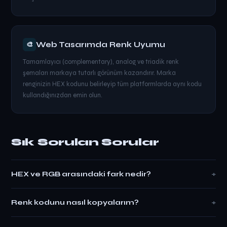
Web Tasarımda Renk Uyumu
🎨
Tamamlayıcı (complementary), analog ve triadik renk
şemaları markaya tutarlı görünüm kazandırır. Marka
renginizin HEX kodunu belirleyip tüm platformlarda aynı kodu
kullandığınızdan emin olun.
Sık Sorulan Sorular
+
HEX ve RGB arasındaki fark nedir?
+
Renk kodunu nasıl kopyalarım?