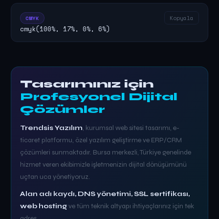
Kopyala
CMYK
cmyk(100%, 17%, 0%, 6%)
Tasarımınız için
Profesyonel Dijital
Çözümler
Trendsis Yazılım
, kurumsal web sitesi tasarımı, e-
ticaret platformu, özel yazılım geliştirme ve ERP/CRM
çözümleri sunmaktadır. Bursa merkezli, Türkiye genelinde
hizmet veren ekibimizle işletmenizin dijital dönüşümünü
uçtan uca yönetiyoruz.
Alan adı kaydı, DNS yönetimi, SSL sertifikası,
web hosting
ve tüm teknik altyapı ihtiyaçlarınız için tek
adres.