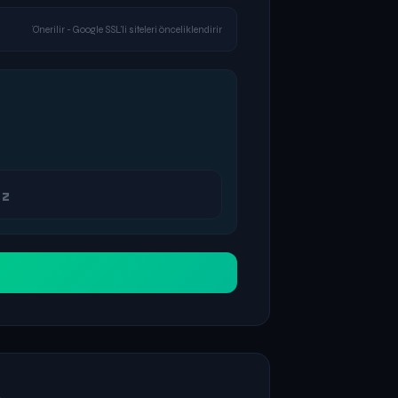
Önerilir - Google SSL'li siteleri önceliklendirir
n