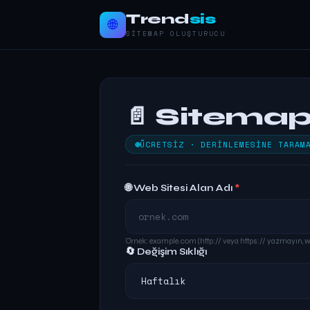
Trend
sis
🌐
SITEMAP OLUŞTURUCU
📄 Sitema
ÜCRETSIZ · DERINLEMESINE TARAM
🌐 Web Sitesi Alan Adı
*
Örnek: example.com (http:// veya https:// yazmayın, 
🔄 Değişim Sıklığı