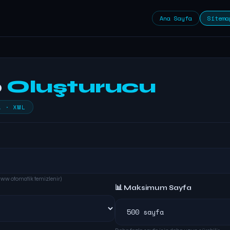
Ana Sayfa
Sitema
p
Oluşturucu
A · XML
www otomatik temizlenir)
📊 Maksimum Sayfa