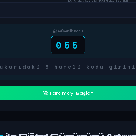
Daha fazla sayfa için daha uzun sürebilir.
🔐 Güvenlik Kodu
055
🚀 Taramayı Başlat
m
ile Dijital Gücünüzü Artırı