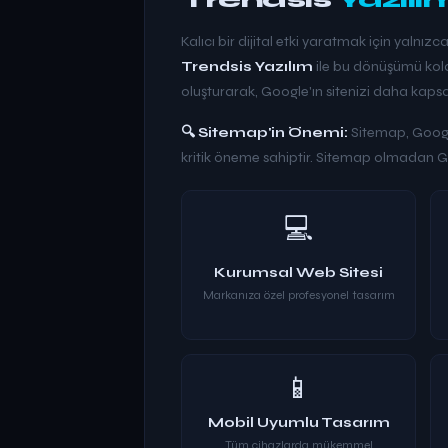
Kalıcı bir dijital etki yaratmak için yalnızc
Trendsis Yazılım
ile bu dönüşümü kolay
oluşturarak, Google'ın sitenizi daha kaps
🔍 Sitemap'in Önemi:
Sitemap, Google'
kritik öneme sahiptir. Sitemap olmadan Goo
💻
Kurumsal Web Sitesi
Markanıza özel profesyonel tasarım
📱
Mobil Uyumlu Tasarım
Tüm cihazlarda mükemmel