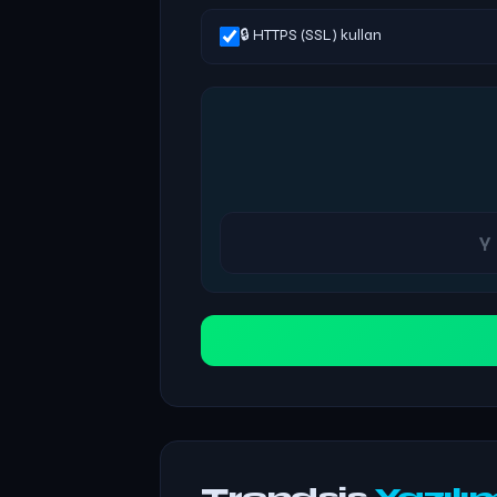
🔒 HTTPS (SSL) kullan
Trendsis
Yazılı