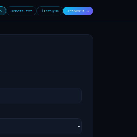
p
Robots.txt
İletişim
Trendsis →