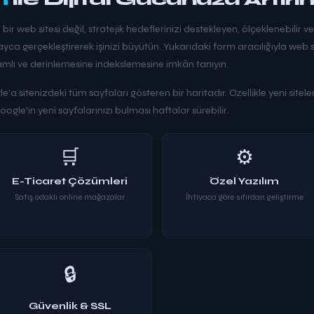
a bir web sitesi değil, stratejik hedeflerinizi destekleyen, ölçeklenebilir v
ca gerçekleştirerek işinizi büyütün. Yukarıdaki form aracılığıyla web s
amlı ve derinlemesine indekslemesine imkân tanıyın.
a sitenizdeki tüm sayfaları gösteren bir haritadır. Özellikle yeni siteler,
gle'ın yeni sayfalarınızı bulması haftalar sürebilir.
🛒
⚙️
E-Ticaret Çözümleri
Özel Yazılım
Satış odaklı online mağazalar
İhtiyaca göre sıfırdan geliştirme
🔒
Güvenlik & SSL