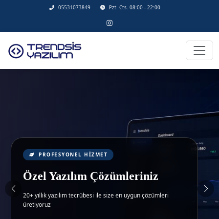
05531073849
Pzt. Cts. 08:00 - 22:00
PROFESYONEL HIZMET
PROFESYONEL HIZMET
Web Siteniz Maliyet Değil,
Özel Yazılım Çözümleriniz
Yatırımdır.
20+ yıllık yazılım tecrübesi ile size en uygun çözümleri
Hedef kitlenize ulaşın, dönüşüm sağlayın ve rakiplerinizi
üretiyoruz
geride bırakın. SEO uyumlu, mobil dostu ve hızlı çözümlerle
işletmenizi büyütün.