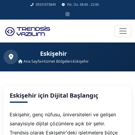
05531073849
Pzt. Cts. 08:00 - 22:00
Eskişehir
Ana Sayfa
›
Hizmet Bölgeleri
›
Eskişehir
Eskişehir için Dijital Başlangıç
Eskişehir, genç nüfusu, üniversiteleri ve gelişen
sanayisiyle dijital çözümlere açık bir şehir.
Trendsis olarak Eskişehir'deki işletmelere bütçe