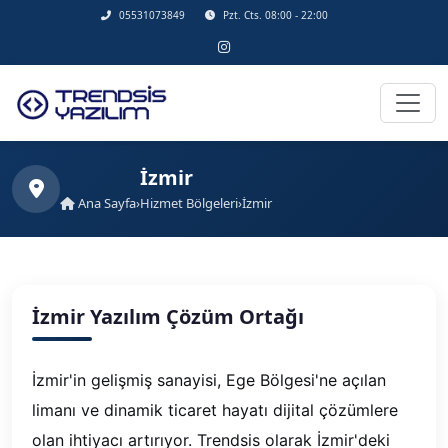
05531073849
Pzt. Cts. 08:00 - 22:00
İzmir
Ana Sayfa
›
Hizmet Bölgeleri
›
İzmir
İzmir Yazılım Çözüm Ortağı
İzmir'in gelişmiş sanayisi, Ege Bölgesi'ne açılan
limanı ve dinamik ticaret hayatı dijital çözümlere
olan ihtiyacı artırıyor. Trendsis olarak İzmir'deki