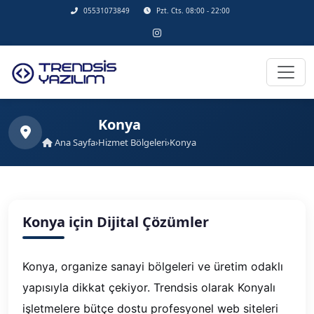
05531073849
Pzt. Cts. 08:00 - 22:00
Konya
Ana Sayfa
›
Hizmet Bölgeleri
›
Konya
Konya için Dijital Çözümler
Konya, organize sanayi bölgeleri ve üretim odaklı
yapısıyla dikkat çekiyor. Trendsis olarak Konyalı
işletmelere bütçe dostu profesyonel web siteleri